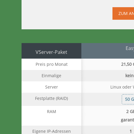
ZUM A
Eas
VServer-Paket
Preis pro Monat
21,50 
Einmalige
kein
Einrichtungsgebühr
Server
Linux oder
Festplatte (RAID)
50 
RAM
2 G
garant
Eigene IP-Adressen
1