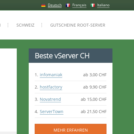
Deutsch
Français
Italiano
H
SCHWEIZ
GUTSCHEINE ROOT-SERVER
Beste vServer CH
infomaniak
ab 3,00 CHF
hostfactory
ab 9,90 CHF
Novatrend
ab 15,00 CHF
ServerTown
ab 21,50 CHF
MEHR ERFAHREN