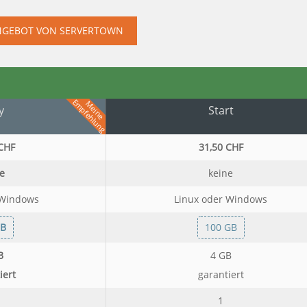
NGEBOT VON SERVERTOWN
Empfehlung
Meine
y
Start
CHF
31,50 CHF
e
keine
 Windows
Linux oder Windows
GB
100 GB
B
4 GB
iert
garantiert
1